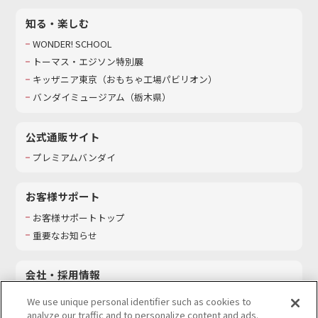
知る・楽しむ
WONDER! SCHOOL
トーマス・エジソン特別展
キッザニア東京（おもちゃ工場パビリオン）​
バンダイミュージアム（栃木県）
公式通販サイト
プレミアムバンダイ
お客様サポート
お客様サポートトップ
重要なお知らせ
会社・採用情報
会社情報
We use unique personal identifier such as cookies to
採用情報
analyze our traffic and to personalize content and ads.