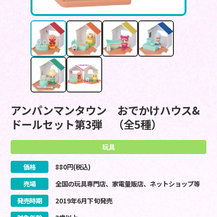
アンパンマンタウン おでかけハウス&
ドールセット第3弾 （全5種）
玩具
価格
880
円(税込)
売場
全国の玩具専門店、家電量販店、ネットショップ等
発売時期
2019
年
6
月
下旬
発売