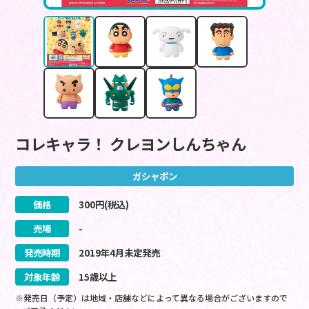
コレキャラ！ クレヨンしんちゃん
ガシャポン
価格
300
円(税込)
売場
-
発売時期
2019
年
4
月
未定
発売
対象年齢
15歳以上
※発売日（予定）は地域・店舗などによって異なる場合がございますので