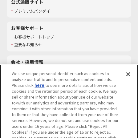
公式通販サイト
プレミアムバンダイ
お客様サポート
お客様サポートトップ
重要なお知らせ
会社・採用情報
会社情報
We use unique personal identifier such as cookies to
採用情報
analyze our traffic and to personalize content and ads.
Please click
here
to see more details about how we use
サステナビリティ
cookies and the retention period of each cookie. We may
お問い合わせ
sell or share information about your use of our website
to/with our analytics and advertising partners, who may
combine it with other information that you have provided
to them or that they have collected from your use of their
services. However, we do not set and use cookies for our
ウェブサイトご利用条件
ソーシャルメディアポリシー
users under 16 years of age. Please click “Reject All
個人情報及び特定個人情報等の取り扱いに関する保護方針
Cookies” if you are under the age of 16 or to reject all
cookies. To customize your cookie settings, please click