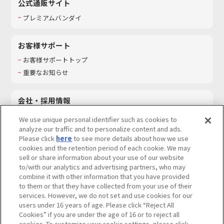
公式通販サイト
プレミアムバンダイ
お客様サポート
お客様サポートトップ
重要なお知らせ
会社・採用情報
会社情報
We use unique personal identifier such as cookies to
採用情報
analyze our traffic and to personalize content and ads.
Please click
here
to see more details about how we use
サステナビリティ
cookies and the retention period of each cookie. We may
お問い合わせ
sell or share information about your use of our website
to/with our analytics and advertising partners, who may
combine it with other information that you have provided
to them or that they have collected from your use of their
services. However, we do not set and use cookies for our
ウェブサイトご利用条件
ソーシャルメディアポリシー
users under 16 years of age. Please click “Reject All
個人情報及び特定個人情報等の取り扱いに関する保護方針
Cookies” if you are under the age of 16 or to reject all
cookies. To customize your cookie settings, please click