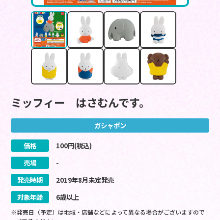
ミッフィー はさむんです。
ガシャポン
価格
100
円(税込)
売場
-
発売時期
2019
年
8
月
未定
発売
対象年齢
6歳以上
※発売日（予定）は地域・店舗などによって異なる場合がございますので