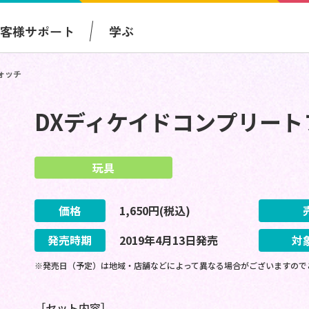
お客様サポート
学ぶ
ォッチ
DXディケイドコンプリー
玩具
価格
1,650
円(税込)
発売時期
2019
年
4
月
13
日
発売
対
※発売日（予定）は地域・店舗などによって異なる場合がございますので
［セット内容］