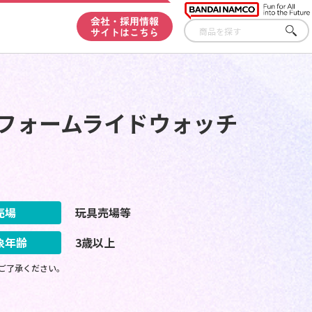
会社・採用情報
サイトはこちら
さが
す
トフォームライドウォッチ
売場
玩具売場等
象年齢
3歳以上
ご了承ください。