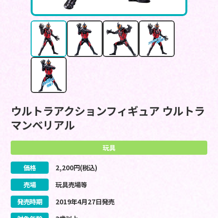
ウルトラアクションフィギュア ウルトラ
マンベリアル
玩具
価格
2,200
円(税込)
売場
玩具売場等
発売時期
2019
年
4
月
27
日
発売