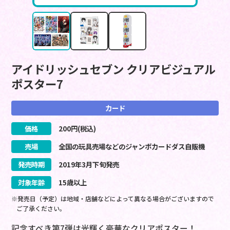
アイドリッシュセブン クリアビジュアル
ポスター7
カード
価格
200
円(税込)
売場
全国の玩具売場などのジャンボカードダス自販機
発売時期
2019
年
3
月
下旬
発売
対象年齢
15歳以上
※発売日（予定）は地域・店舗などによって異なる場合がございますので
ご了承ください。
記念すべき第7弾は光輝く豪華なクリアポスター！