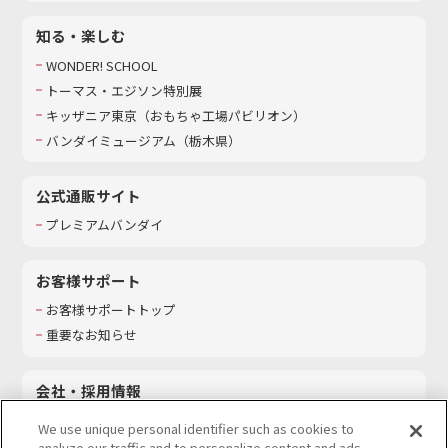
知る・楽しむ
WONDER! SCHOOL
トーマス・エジソン特別展
キッザニア東京（おもちゃ工場パビリオン）​
バンダイミュージアム（栃木県）
公式通販サイト
プレミアムバンダイ
お客様サポート
お客様サポートトップ
重要なお知らせ
会社・採用情報
会社情報
We use unique personal identifier such as cookies to
採用情報
analyze our traffic and to personalize content and ads.