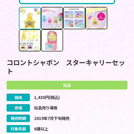
コロントシャボン スターキャリーセッ
ト
玩具
価格
1,430
円(税込)
売場
玩具売り場等
発売時期
2019
年
7
月
下旬
発売
対象年齢
6歳以上