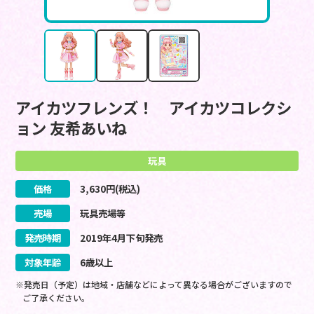
アイカツフレンズ！ アイカツコレクシ
ョン 友希あいね
玩具
価格
3,630
円(税込)
売場
玩具売場等
発売時期
2019
年
4
月
下旬
発売
対象年齢
6歳以上
※発売日（予定）は地域・店舗などによって異なる場合がございますので
ご了承ください。