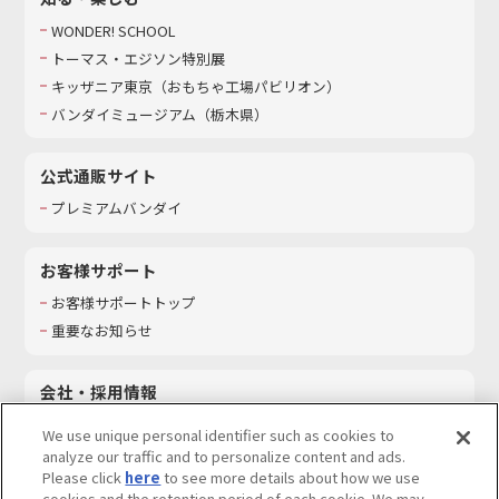
WONDER! SCHOOL
トーマス・エジソン特別展
キッザニア東京（おもちゃ工場パビリオン）​
バンダイミュージアム（栃木県）
公式通販サイト
プレミアムバンダイ
お客様サポート
お客様サポートトップ
重要なお知らせ
会社・採用情報
会社情報
We use unique personal identifier such as cookies to
採用情報
analyze our traffic and to personalize content and ads.
Please click
here
to see more details about how we use
サステナビリティ
cookies and the retention period of each cookie. We may