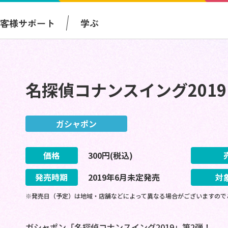
お客様サポート
学ぶ
名探偵コナンスイング2019 p
ガシャポン
価格
300
円(税込)
発売時期
2019
年
6
月
未定
発売
対
※発売日（予定）は地域・店舗などによって異なる場合がございますので
ガシャポン「名探偵コナンスイング2019」第2弾！