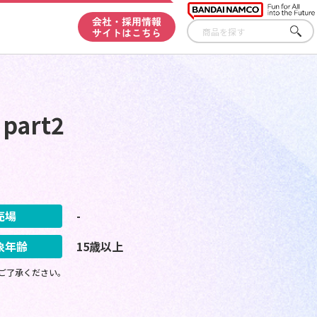
会社・採用情報
サイトはこちら
さが
す
art2
売場
-
象年齢
15歳以上
ご了承ください。