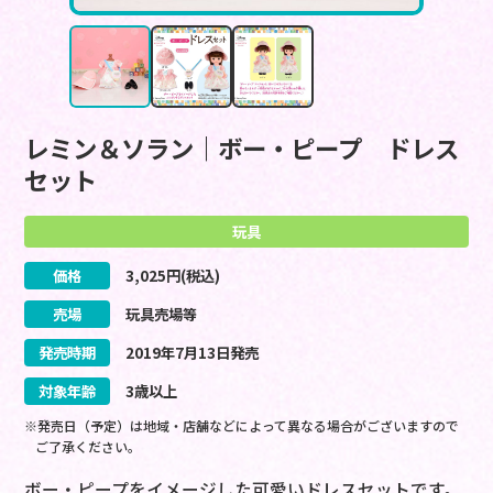
レミン＆ソラン｜ボー・ピープ ドレス
セット
玩具
価格
3,025
円(税込)
売場
玩具売場等
発売時期
2019
年
7
月
13
日
発売
対象年齢
3歳以上
※発売日（予定）は地域・店舗などによって異なる場合がございますので
ご了承ください。
ボー・ピープをイメージした可愛いドレスセットです。