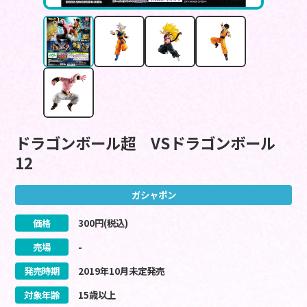
ドラゴンボール超 VSドラゴンボール
12
ガシャポン
価格
300
円(税込)
売場
-
発売時期
2019
年
10
月
未定
発売
対象年齢
15歳以上