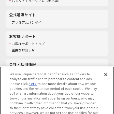
バンダイミュージアム（栃木県）
公式通販サイト
プレミアムバンダイ
お客様サポート
お客様サポートトップ
重要なお知らせ
会社・採用情報
会社情報
We use unique personal identifier such as cookies to
採用情報
analyze our traffic and to personalize content and ads.
Please click
here
to see more details about how we use
サステナビリティ
cookies and the retention period of each cookie. We may
お問い合わせ
sell or share information about your use of our website
to/with our analytics and advertising partners, who may
combine it with other information that you have provided
to them or that they have collected from your use of their
services. However, we do not set and use cookies for our
ウェブサイトご利用条件
ソーシャルメディアポリシー