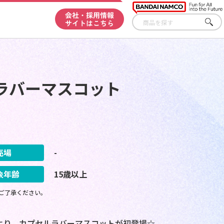
会社・採用情報
サイトはこちら
さが
す
ラバーマスコット
売場
-
象年齢
15歳以上
ご了承ください。
」より、カプセルラバーマスコットが初登場☆