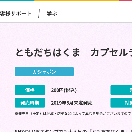
お客様サポート
学ぶ
ともだちはくま カプセル
ガシャポン
価格
200
円(税込)
発売時期
2019
年
5
月
未定
発売
対
※発売日（予定）は地域・店舗などによって異なる場合がございますので
SNSやLINEスタンプでも大人気の「ともだちはくま