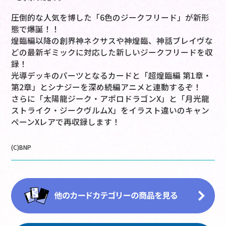
圧倒的な人気を博した「6色のジークフリード」が新形
態で爆誕！！
煌臨編以降の創界神ネクサスや神煌臨、神話ブレイヴな
どの最新ギミックに対応した新しいジークフリードを収
録！
光導デッキのパーツとなるカードと「超煌臨編 第1章・
第2章」とシナジーを深め続編アニメと連動するぞ！
さらに「太陽龍ジーク・アポロドラゴンX」と「月光龍
ストライク・ジークヴルムX」をイラスト違いのキャン
ペーンXレアで再収録します！
(C)BNP