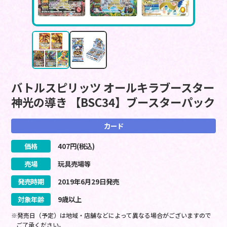
バトルスピリッツ オールキラブースター
神光の導き 【BSC34】ブースターパック
カード
価格
407
円(税込)
売場
玩具売場等
発売時期
2019
年
6
月
29
日
発売
対象年齢
9歳以上
※発売日（予定）は地域・店舗などによって異なる場合がございますので
ご了承ください。