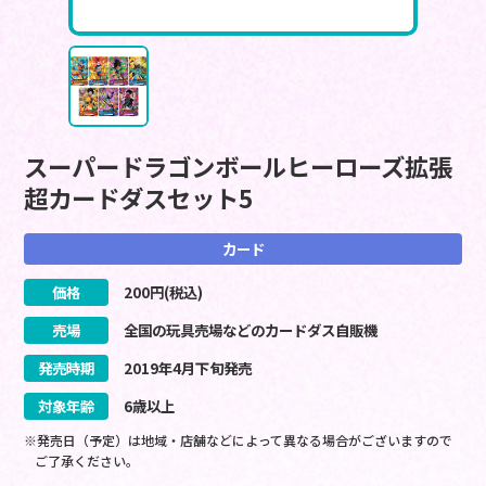
スーパードラゴンボールヒーローズ拡張
超カードダスセット5
カード
価格
200
円(税込)
売場
全国の玩具売場などのカードダス自販機
発売時期
2019
年
4
月
下旬
発売
対象年齢
6歳以上
※発売日（予定）は地域・店舗などによって異なる場合がございますので
ご了承ください。