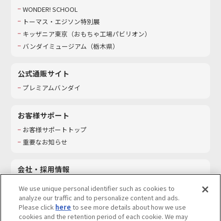
WONDER! SCHOOL
トーマス・エジソン特別展
キッザニア東京（おもちゃ工場パビリオン）​
バンダイミュージアム（栃木県）
公式通販サイト
プレミアムバンダイ
お客様サポート
お客様サポートトップ
重要なお知らせ
会社・採用情報
会社情報
We use unique personal identifier such as cookies to
採用情報
analyze our traffic and to personalize content and ads.
Please click
here
to see more details about how we use
サステナビリティ
cookies and the retention period of each cookie. We may
お問い合わせ