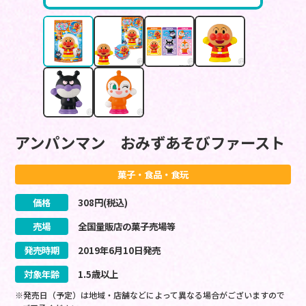
アンパンマン おみずあそびファースト
菓子・食品・食玩
価格
308
円(税込)
売場
全国量販店の菓子売場等
発売時期
2019
年
6
月
10
日
発売
対象年齢
1.5歳以上
※発売日（予定）は地域・店舗などによって異なる場合がございますので