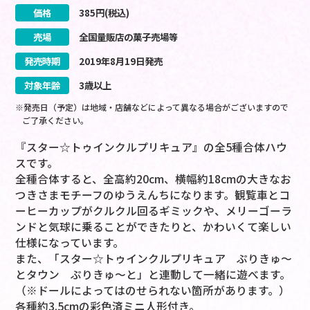
価格
385
円(税込)
売場
全国量販店の菓子売場等
発売時期
2019
年
8
月
19
日
発売
対象年齢
3歳以上
※発売日（予定）は地域・店舗などによって異なる場合がございますので
ご了承ください。
『スター☆トゥインクルプリキュア』の全5種合体ハウ
スです。
全種合体すると、全高約20cm、横幅約18cmの大きなお
つきさまモチーフのゆうえんちになります。観覧車とコ
ーヒーカップがクルクル回るギミックや、メリーゴーラ
ンドと気球に乗ることができたりと、かわいくて楽しい
仕様になっています。
また、「スター☆トゥインクルプリキュア ぷりきゅ～
とタウン ぷりきゅ～と」と連動して一緒に遊べます。
（※ドールによってはのせられない箇所があります。）
各種約3.5cmの彩色済ミニ人形付き。