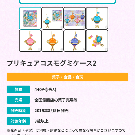
プリキュアコスモグミケース2
菓子・食品・食玩
価格
440
円(税込)
売場
全国量販店の菓子売場等
発売時期
2019
年
8
月
5
日
発売
対象年齢
3歳以上
※発売日（予定）は地域・店舗などによって異なる場合がございますので