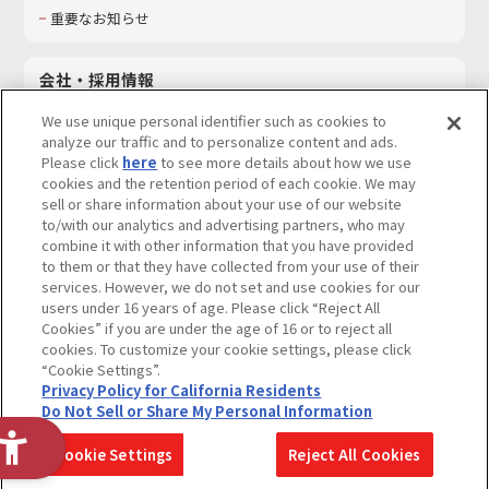
重要なお知らせ
会社・採用情報
会社情報
We use unique personal identifier such as cookies to
採用情報
analyze our traffic and to personalize content and ads.
Please click
here
to see more details about how we use
サステナビリティ
cookies and the retention period of each cookie. We may
お問い合わせ
sell or share information about your use of our website
to/with our analytics and advertising partners, who may
combine it with other information that you have provided
to them or that they have collected from your use of their
services. However, we do not set and use cookies for our
ウェブサイトご利用条件
ソーシャルメディアポリシー
users under 16 years of age. Please click “Reject All
個人情報及び特定個人情報等の取り扱いに関する保護方針
Cookies” if you are under the age of 16 or to reject all
cookies. To customize your cookie settings, please click
Do Not Sell or Share My Personal Information
著作権・商標について
“Cookie Settings”.
Privacy Policy for California Residents
カスタマーハラスメントに対する基本的な対応方針
Do Not Sell or Share My Personal Information
コピーライト一覧を表示する
Cookie Settings
Reject All Cookies