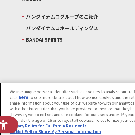
バンダイナムコグループのご紹介
バンダイナムコホールディングス
BANDAI SPIRITS
We use unique personal identifier such as cookies to analyze our traf
click
here
to see more details about how we use cookies and the rete
ウェブサイトご利用条件
ソーシャルメディアポリシー
個人情報及
share information about your use of our website to/with our analytic
with other information that you have provided to them or that they ha
Do Not Sell or Share My Personal Information
著作権・商標につい
However, we do not set and use cookies for our users under 16 years o
are under the age of 16 or to reject all cookies. To customize your co
Privacy Policy for California Residents
Do Not Sell or Share My Personal Information