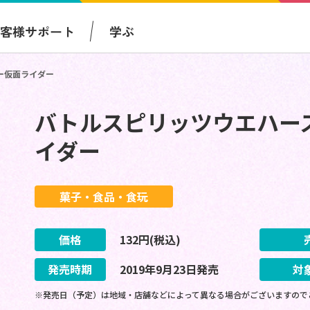
お客様サポート
学ぶ
ー仮面ライダー
バトルスピリッツウエハー
イダー
菓子・食品・食玩
価格
132
円(税込)
発売時期
2019
年
9
月
23
日
発売
対
※発売日（予定）は地域・店舗などによって異なる場合がございますので