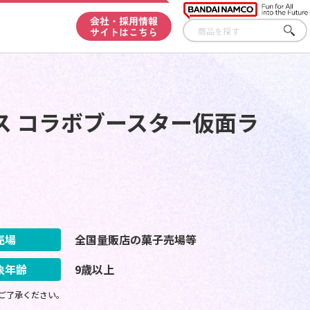
会社・採用情報
サイトはこちら
さが
す
ス コラボブースター仮面ラ
売場
全国量販店の菓子売場等
象年齢
9歳以上
ご了承ください。