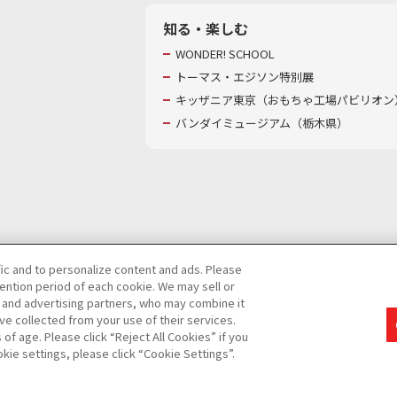
知る・楽しむ
WONDER! SCHOOL
トーマス・エジソン特別展
キッザニア東京（おもちゃ工場パビリオン）
バンダイミュージアム（栃木県）
fic and to personalize content and ads. Please
ntion period of each cookie. We may sell or
び特定個人情報等の取り扱いに関する保護方針
s and advertising partners, who may combine it
ve collected from your use of their services.
て
カスタマーハラスメントに対する基本的な対応方針
f age. Please click “Reject All Cookies” if you
okie settings, please click “Cookie Settings”.
コピーライト一覧を表示する