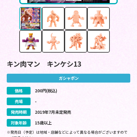
キン肉マン キンケシ13
ガシャポン
価格
200
円(税込)
売場
-
発売時期
2019
年
7
月
未定
発売
対象年齢
15歳以上
※発売日（予定）は地域・店舗などによって異なる場合がございますので