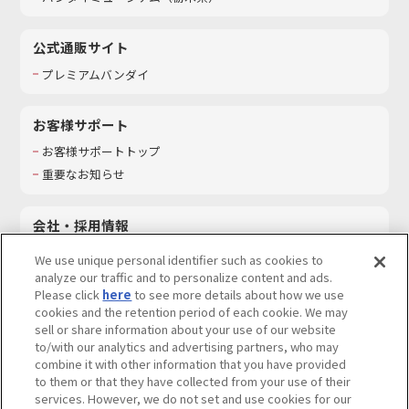
公式通販サイト
プレミアムバンダイ
お客様サポート
お客様サポートトップ
重要なお知らせ
会社・採用情報
会社情報
We use unique personal identifier such as cookies to
採用情報
analyze our traffic and to personalize content and ads.
Please click
here
to see more details about how we use
サステナビリティ
cookies and the retention period of each cookie. We may
お問い合わせ
sell or share information about your use of our website
to/with our analytics and advertising partners, who may
combine it with other information that you have provided
to them or that they have collected from your use of their
services. However, we do not set and use cookies for our
ウェブサイトご利用条件
ソーシャルメディアポリシー