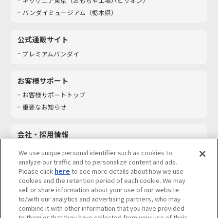
キッザニア東京（おもちゃ工場パビリオン）​
バンダイミュージアム（栃木県）
公式通販サイト
プレミアムバンダイ
お客様サポート
お客様サポートトップ
重要なお知らせ
会社・採用情報
会社情報
We use unique personal identifier such as cookies to
採用情報
analyze our traffic and to personalize content and ads.
Please click
here
to see more details about how we use
サステナビリティ
cookies and the retention period of each cookie. We may
お問い合わせ
sell or share information about your use of our website
to/with our analytics and advertising partners, who may
combine it with other information that you have provided
to them or that they have collected from your use of their