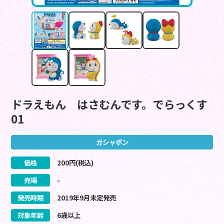
ドラえもん はさむんです。でらっくす
01
ガシャポン
価格
200
円(税込)
売場
-
発売時期
2019
年
9
月
未定
発売
対象年齢
6歳以上