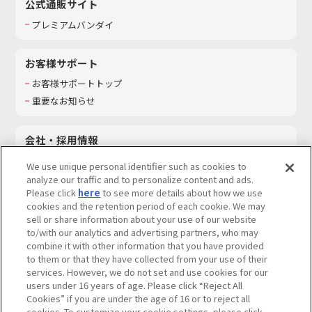
公式通販サイト
プレミアムバンダイ
お客様サポート
お客様サポートトップ
重要なお知らせ
会社・採用情報
会社情報
We use unique personal identifier such as cookies to
採用情報
analyze our traffic and to personalize content and ads.
Please click
here
to see more details about how we use
サステナビリティ
cookies and the retention period of each cookie. We may
お問い合わせ
sell or share information about your use of our website
to/with our analytics and advertising partners, who may
combine it with other information that you have provided
to them or that they have collected from your use of their
services. However, we do not set and use cookies for our
ウェブサイトご利用条件
ソーシャルメディアポリシー
users under 16 years of age. Please click “Reject All
個人情報及び特定個人情報等の取り扱いに関する保護方針
Cookies” if you are under the age of 16 or to reject all
cookies. To customize your cookie settings, please click