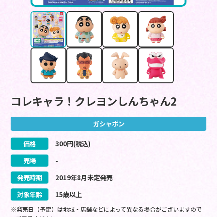
コレキャラ！クレヨンしんちゃん2
ガシャポン
価格
300
円(税込)
売場
-
発売時期
2019
年
8
月
未定
発売
対象年齢
15歳以上
※発売日（予定）は地域・店舗などによって異なる場合がございますので