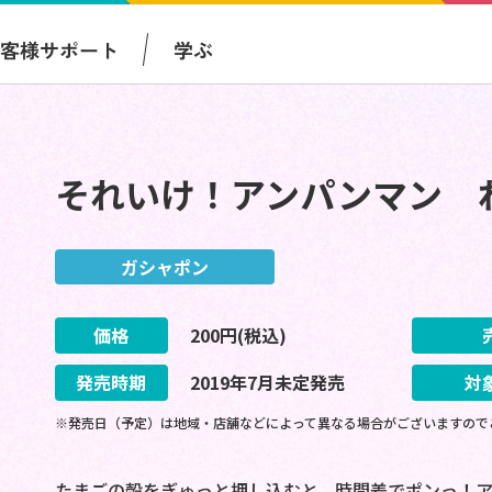
お客様サポート
学ぶ
それいけ！アンパンマン 
ガシャポン
価格
200
円(税込)
発売時期
2019
年
7
月
未定
発売
対
※発売日（予定）は地域・店舗などによって異なる場合がございますので
たまごの殻をぎゅっと押し込むと、時間差でポンっ！