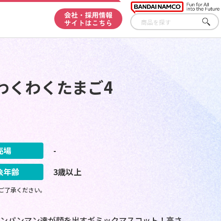
会社・採用情報
サイトはこちら
さが
す
わくわくたまご4
売場
-
象年齢
3歳以上
ご了承ください。
アンパンマン達が顔を出すギミックマスコット！高さ