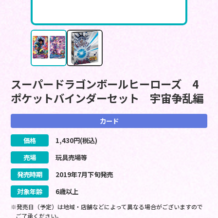
スーパードラゴンボールヒーローズ 4
ポケットバインダーセット 宇宙争乱編
カード
価格
1,430
円(税込)
売場
玩具売場等
発売時期
2019
年
7
月
下旬
発売
対象年齢
6歳以上
※発売日（予定）は地域・店舗などによって異なる場合がございますので
ご了承ください。