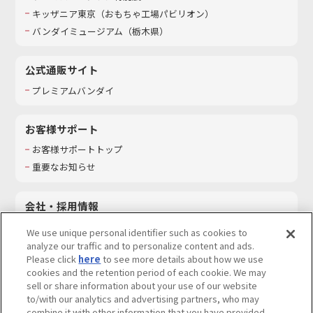
キッザニア東京（おもちゃ工場パビリオン）​
バンダイミュージアム（栃木県）
公式通販サイト
プレミアムバンダイ
お客様サポート
お客様サポートトップ
重要なお知らせ
会社・採用情報
会社情報
We use unique personal identifier such as cookies to
採用情報
analyze our traffic and to personalize content and ads.
Please click
here
to see more details about how we use
サステナビリティ
cookies and the retention period of each cookie. We may
お問い合わせ
sell or share information about your use of our website
to/with our analytics and advertising partners, who may
combine it with other information that you have provided