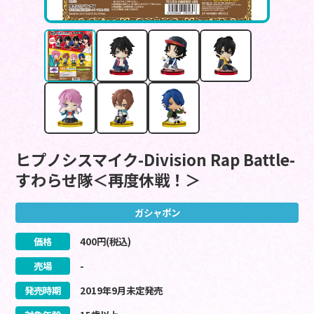
ヒプノシスマイク-Division Rap Battle-
すわらせ隊＜再度休戦！＞
ガシャポン
価格
400
円(税込)
売場
-
発売時期
2019
年
9
月
未定
発売