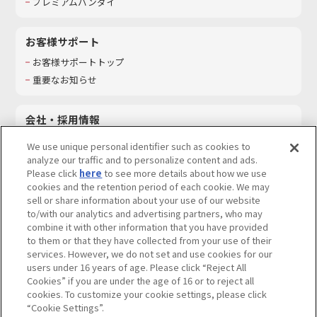
プレミアムバンダイ
お客様サポート
お客様サポートトップ
重要なお知らせ
会社・採用情報
会社情報
We use unique personal identifier such as cookies to
採用情報
analyze our traffic and to personalize content and ads.
Please click
here
to see more details about how we use
サステナビリティ
cookies and the retention period of each cookie. We may
お問い合わせ
sell or share information about your use of our website
to/with our analytics and advertising partners, who may
combine it with other information that you have provided
to them or that they have collected from your use of their
services. However, we do not set and use cookies for our
ウェブサイトご利用条件
ソーシャルメディアポリシー
users under 16 years of age. Please click “Reject All
個人情報及び特定個人情報等の取り扱いに関する保護方針
Cookies” if you are under the age of 16 or to reject all
cookies. To customize your cookie settings, please click
Do Not Sell or Share My Personal Information
著作権・商標について
“Cookie Settings”.