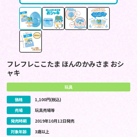
フレフレここたま ほんのかみさま おシ
ャキ
玩具
価格
1,100
円(税込)
売場
玩具売場等
発売時期
2019
年
10
月
12
日
発売
対象年齢
3歳以上