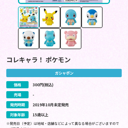
コレキャラ！ ポケモン
ガシャポン
価格
300
円(税込)
売場
-
発売時期
2019
年
10
月
未定
発売
対象年齢
15歳以上
※発売日（予定）は地域・店舗などによって異なる場合がございますので