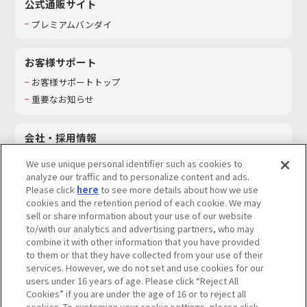
公式通販サイト
プレミアムバンダイ
お客様サポート
お客様サポートトップ
重要なお知らせ
会社・採用情報
会社情報
We use unique personal identifier such as cookies to
採用情報
analyze our traffic and to personalize content and ads.
Please click
here
to see more details about how we use
サステナビリティ
cookies and the retention period of each cookie. We may
お問い合わせ
sell or share information about your use of our website
to/with our analytics and advertising partners, who may
combine it with other information that you have provided
to them or that they have collected from your use of their
services. However, we do not set and use cookies for our
ウェブサイトご利用条件
ソーシャルメディアポリシー
users under 16 years of age. Please click “Reject All
個人情報及び特定個人情報等の取り扱いに関する保護方針
Cookies” if you are under the age of 16 or to reject all
cookies. To customize your cookie settings, please click