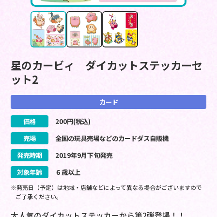
星のカービィ ダイカットステッカーセ
ット2
カード
価格
200
円(税込)
売場
全国の玩具売場などのカードダス自販機
発売時期
2019
年
9
月
下旬
発売
対象年齢
６歳以上
※発売日（予定）は地域・店舗などによって異なる場合がございますので
ご了承ください。
大人気のダイカットステッカーから第2弾登場！！