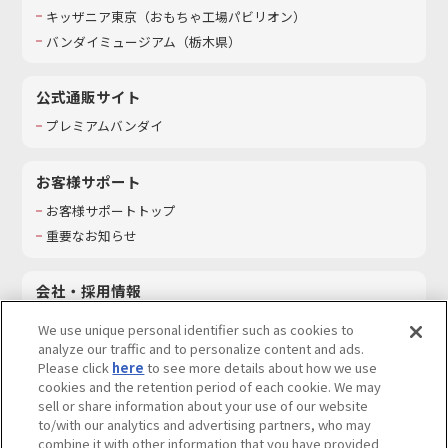
キッザニア東京（おもちゃ工場パビリオン）​
バンダイミュージアム（栃木県）
公式通販サイト
プレミアムバンダイ
お客様サポート
お客様サポートトップ
重要なお知らせ
会社・採用情報
会社情報
We use unique personal identifier such as cookies to
採用情報
analyze our traffic and to personalize content and ads.
Please click
here
to see more details about how we use
サステナビリティ
cookies and the retention period of each cookie. We may
お問い合わせ
sell or share information about your use of our website
to/with our analytics and advertising partners, who may
combine it with other information that you have provided