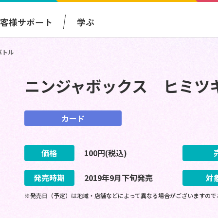
お客様サポート
学ぶ
バトル
ニンジャボックス ヒミツ
カード
価格
100
円(税込)
発売時期
2019
年
9
月
下旬
発売
対
※発売日（予定）は地域・店舗などによって異なる場合がございますので