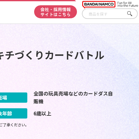
会社・採用情報
サイトはこちら
さが
す
キチづくりカードバトル
全国の玩具売場などのカードダス自
売場
販機
象年齢
6歳以上
ご了承ください。