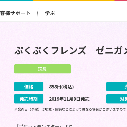
お客様サポート
学ぶ
ぷくぷくフレンズ ゼニガ
玩具
価格
858
円(税込)
発売時期
2019
年
11
月
9
日
発売
対
※発売日（予定）は地域・店舗などによって異なる場合がございますので
『ポケットモンスター』より、