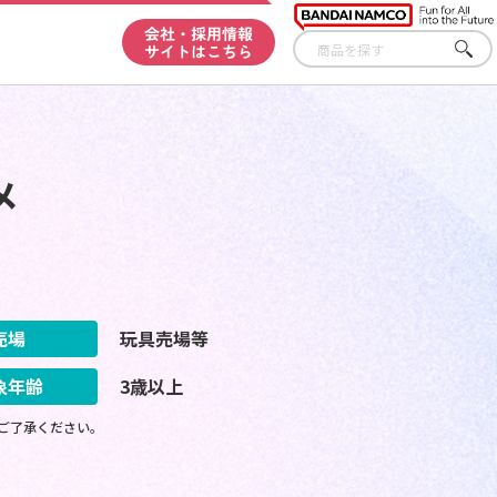
会社・採用情報
サイトはこちら
さが
す
メ
売場
玩具売場等
象年齢
3歳以上
ご了承ください。