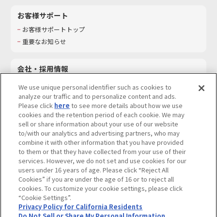
お客様サポート
お客様サポートトップ
重要なお知らせ
会社・採用情報
会社情報
We use unique personal identifier such as cookies to
採用情報
analyze our traffic and to personalize content and ads.
Please click
here
to see more details about how we use
サステナビリティ
cookies and the retention period of each cookie. We may
お問い合わせ
sell or share information about your use of our website
to/with our analytics and advertising partners, who may
combine it with other information that you have provided
to them or that they have collected from your use of their
services. However, we do not set and use cookies for our
ウェブサイトご利用条件
ソーシャルメディアポリシー
users under 16 years of age. Please click “Reject All
個人情報及び特定個人情報等の取り扱いに関する保護方針
Cookies” if you are under the age of 16 or to reject all
cookies. To customize your cookie settings, please click
Do Not Sell or Share My Personal Information
著作権・商標について
“Cookie Settings”.
Privacy Policy for California Residents
カスタマーハラスメントに対する基本的な対応方針
Do Not Sell or Share My Personal Information