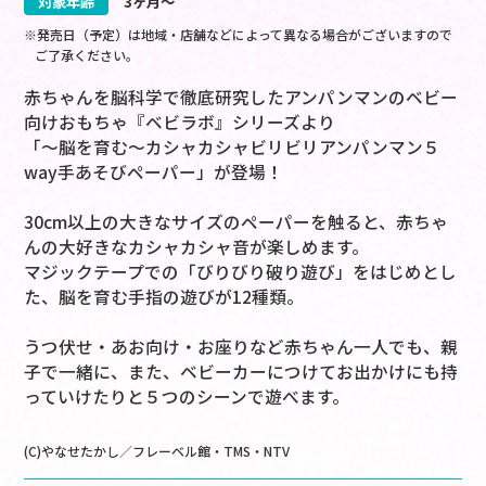
対象年齢
3ヶ月～
※発売日（予定）は地域・店舗などによって異なる場合がございますので
ご了承ください。
赤ちゃんを脳科学で徹底研究したアンパンマンのベビー
向けおもちゃ『ベビラボ』シリーズより
「～脳を育む～カシャカシャビリビリアンパンマン５
way手あそびペーパー」が登場！
30cm以上の大きなサイズのペーパーを触ると、赤ちゃ
んの大好きなカシャカシャ音が楽しめます。
マジックテープでの「びりびり破り遊び」をはじめとし
た、脳を育む手指の遊びが12種類。
うつ伏せ・あお向け・お座りなど赤ちゃん一人でも、親
子で一緒に、また、ベビーカーにつけてお出かけにも持
っていけたりと５つのシーンで遊べます。
(C)やなせたかし／フレーベル館・TMS・NTV