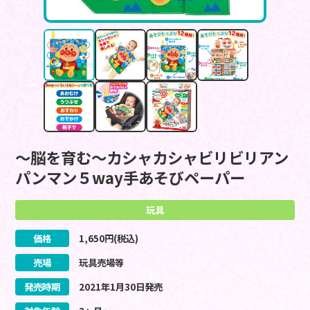
～脳を育む～カシャカシャビリビリアン
パンマン５way手あそびペーパー
玩具
価格
1,650
円(税込)
売場
玩具売場等
発売時期
2021
年
1
月
30
日
発売