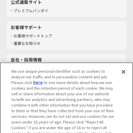
公式通販サイト
プレミアムバンダイ
お客様サポート
お客様サポートトップ
重要なお知らせ
会社・採用情報
会社情報
We use unique personal identifier such as cookies to
採用情報
analyze our traffic and to personalize content and ads.
Please click
here
to see more details about how we use
サステナビリティ
cookies and the retention period of each cookie. We may
お問い合わせ
sell or share information about your use of our website
to/with our analytics and advertising partners, who may
combine it with other information that you have provided
to them or that they have collected from your use of their
services. However, we do not set and use cookies for our
ウェブサイトご利用条件
ソーシャルメディアポリシー
users under 16 years of age. Please click “Reject All
個人情報及び特定個人情報等の取り扱いに関する保護方針
Cookies” if you are under the age of 16 or to reject all