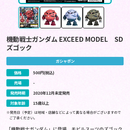
機動戦士ガンダム EXCEED MODEL SD
ズゴック
ガシャポン
価格
500
円(税込)
売場
-
発売時期
2020
年
12
月
未定
発売
対象年齢
15歳以上
※発売日（予定）は地域・店舗などによって異なる場合がございますので
ご了承ください。
「機動戦士ガンダム」に登場、モビルスーツのズゴック