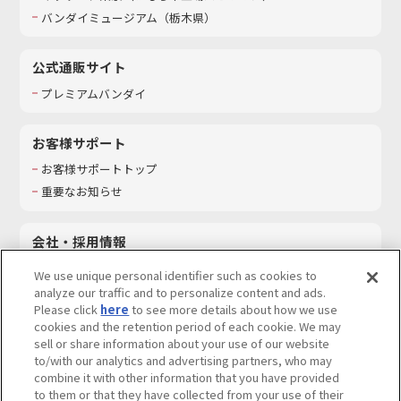
バンダイミュージアム（栃木県）
公式通販サイト
プレミアムバンダイ
お客様サポート
お客様サポートトップ
重要なお知らせ
会社・採用情報
会社情報
We use unique personal identifier such as cookies to
採用情報
analyze our traffic and to personalize content and ads.
Please click
here
to see more details about how we use
サステナビリティ
cookies and the retention period of each cookie. We may
お問い合わせ
sell or share information about your use of our website
to/with our analytics and advertising partners, who may
combine it with other information that you have provided
to them or that they have collected from your use of their