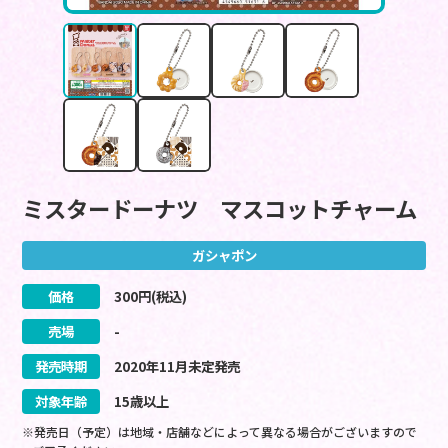
ミスタードーナツ マスコットチャーム
ガシャポン
価格
300
円(税込)
売場
-
発売時期
2020
年
11
月
未定
発売
対象年齢
15歳以上
※発売日（予定）は地域・店舗などによって異なる場合がございますので