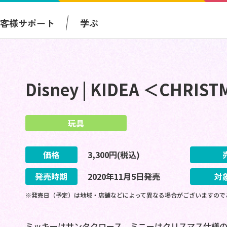
お客様サポート
学ぶ
Disney | KIDEA ＜CHRI
玩具
価格
3,300
円(税込)
発売時期
2020
年
11
月
5
日
発売
対
※発売日（予定）は地域・店舗などによって異なる場合がございますので
ミッキーはサンタクロース、ミニーはクリスマス仕様