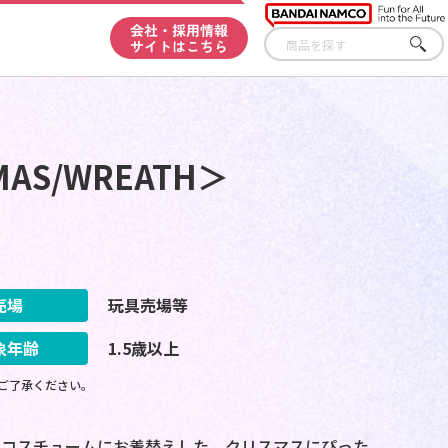
会社・採用情報
サイトはこちら
さが
す
STMAS/WREATH＞
売場
玩具売場等
象年齢
1.5歳以上
ご了承ください。
のコスチュームにお着替えした、クリスマスにぴった