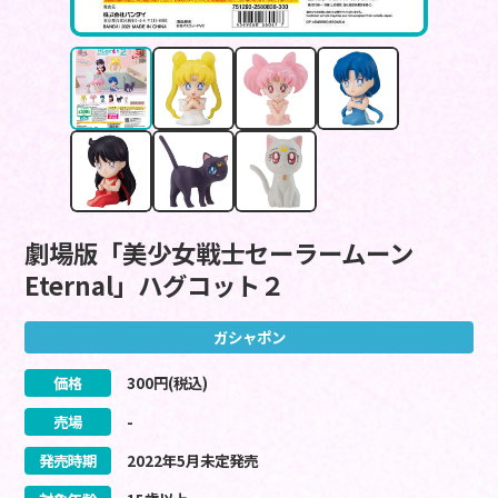
劇場版「美少女戦士セーラームーン
Eternal」ハグコット２
ガシャポン
価格
300
円(税込)
売場
-
発売時期
2022
年
5
月
未定
発売