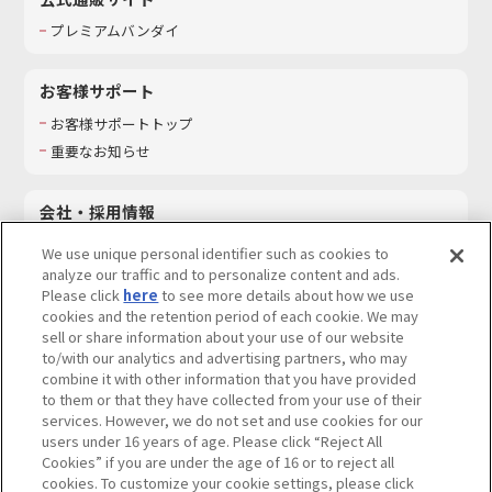
プレミアムバンダイ
お客様サポート
お客様サポートトップ
重要なお知らせ
会社・採用情報
会社情報
We use unique personal identifier such as cookies to
採用情報
analyze our traffic and to personalize content and ads.
Please click
here
to see more details about how we use
サステナビリティ
cookies and the retention period of each cookie. We may
お問い合わせ
sell or share information about your use of our website
to/with our analytics and advertising partners, who may
combine it with other information that you have provided
to them or that they have collected from your use of their
services. However, we do not set and use cookies for our
ウェブサイトご利用条件
ソーシャルメディアポリシー
users under 16 years of age. Please click “Reject All
個人情報及び特定個人情報等の取り扱いに関する保護方針
Cookies” if you are under the age of 16 or to reject all
cookies. To customize your cookie settings, please click
Do Not Sell or Share My Personal Information
著作権・商標について