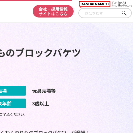
会社・採用情報
サイトはこちら
さが
す
ものブロックバケツ
売場
玩具売場等
象年齢
3歳以上
ご了承ください。
わくわくのりものブロックバケツ」が登場！