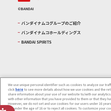
©BANDAI
バンダイナムコグループのご紹介
バンダイナムコホールディングス
BANDAI SPIRITS
We use unique personal identifier such as cookies to analyze our traf
click
here
to see more details about how we use cookies and the rete
ウェブサイトご利用条件
ソーシャルメディアポリシー
個人情報及
share information about your use of our website to/with our analytic
with other information that you have provided to them or that they ha
Do Not Sell or Share My Personal Information
著作権・商標につい
However, we do not set and use cookies for our users under 16 years o
are under the age of 16 or to reject all cookies. To customize your co