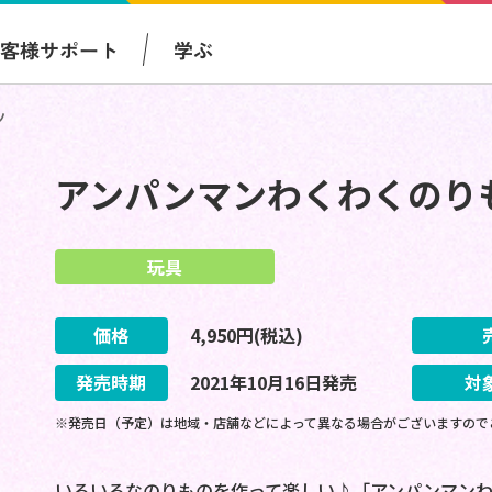
お客様サポート
学ぶ
ツ
アンパンマンわくわくのり
玩具
価格
4,950
円(税込)
発売時期
2021
年
10
月
16
日
発売
対
※発売日（予定）は地域・店舗などによって異なる場合がございますので
いろいろなのりものを作って楽しい♪「アンパンマン