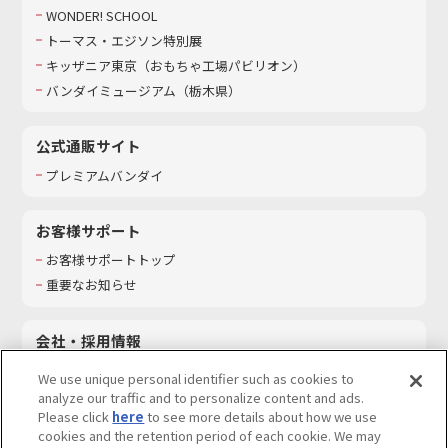
WONDER! SCHOOL
トーマス・エジソン特別展
キッザニア東京（おもちゃ工場パビリオン）​
バンダイミュージアム（栃木県）
公式通販サイト
プレミアムバンダイ
お客様サポート
お客様サポートトップ
重要なお知らせ
会社・採用情報
会社情報
We use unique personal identifier such as cookies to
採用情報
analyze our traffic and to personalize content and ads.
Please click
here
to see more details about how we use
サステナビリティ
cookies and the retention period of each cookie. We may
お問い合わせ