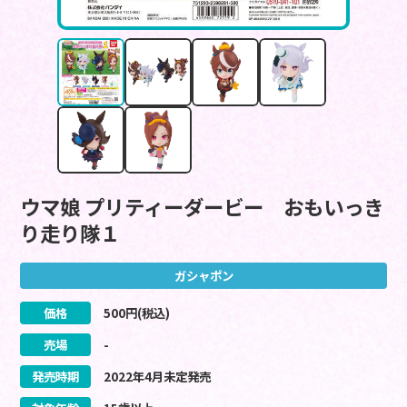
ウマ娘 プリティーダービー おもいっき
り走り隊１
ガシャポン
価格
500
円(税込)
売場
-
発売時期
2022
年
4
月
未定
発売