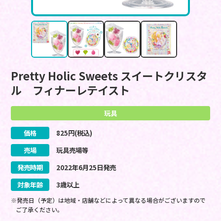
Pretty Holic Sweets スイートクリスタ
ル フィナーレテイスト
玩具
価格
825
円(税込)
売場
玩具売場等
発売時期
2022
年
6
月
25
日
発売
対象年齢
3歳以上
※発売日（予定）は地域・店舗などによって異なる場合がございますので
ご了承ください。