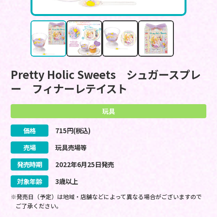
Pretty Holic Sweets シュガースプレ
ー フィナーレテイスト
玩具
価格
715
円(税込)
売場
玩具売場等
発売時期
2022
年
6
月
25
日
発売
対象年齢
3歳以上
※発売日（予定）は地域・店舗などによって異なる場合がございますので
ご了承ください。