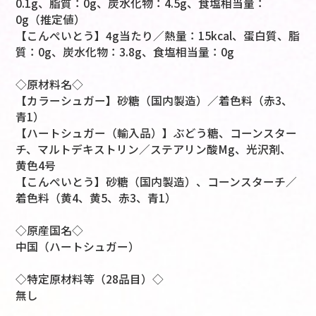
0.1g、脂質：0g、炭水化物：4.5g、食塩相当量：
0g（推定値）
【こんぺいとう】4g当たり／熱量：15kcal、蛋白質、脂
質：0g、炭水化物：3.8g、食塩相当量：0g
◇原材料名◇
【カラーシュガー】砂糖（国内製造）／着色料（赤3、
青1）
【ハートシュガー（輸入品）】ぶどう糖、コーンスター
チ、マルトデキストリン／ステアリン酸Mg、光沢剤、
黄色4号
【こんぺいとう】砂糖（国内製造）、コーンスターチ／
着色料（黄4、黄5、赤3、青1）
◇原産国名◇
中国（ハートシュガー）
◇特定原材料等（28品目）◇
無し