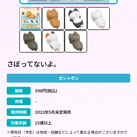
さぼってないよ。
ガシャポン
価格
300
円(税込)
売場
-
発売時期
2022
年
5
月
未定
発売
対象年齢
15歳以上
※発売日（予定）は地域・店舗などによって異なる場合がございますので