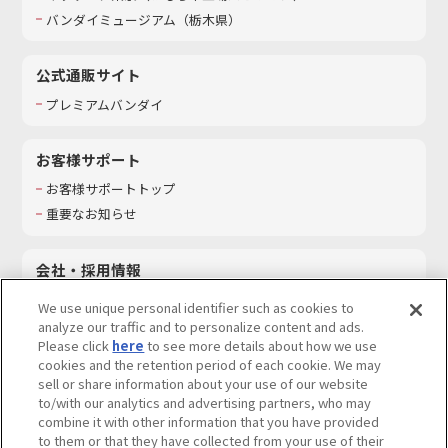
バンダイミュージアム（栃木県）
公式通販サイト
プレミアムバンダイ
お客様サポート
お客様サポートトップ
重要なお知らせ
会社・採用情報
会社情報
We use unique personal identifier such as cookies to
採用情報
analyze our traffic and to personalize content and ads.
Please click
here
to see more details about how we use
サステナビリティ
cookies and the retention period of each cookie. We may
お問い合わせ
sell or share information about your use of our website
to/with our analytics and advertising partners, who may
combine it with other information that you have provided
to them or that they have collected from your use of their