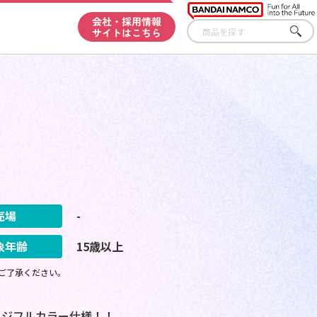
会社・採用情報
サイトはこちら
さが
す
」
売場
-
象年齢
15歳以上
ご了承ください。
ージフルカラー仕様！！