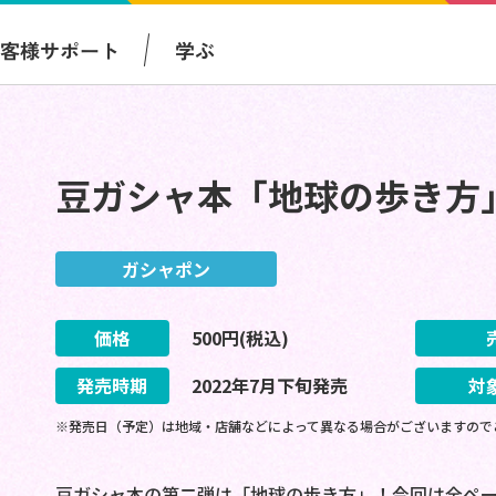
お客様サポート
学ぶ
豆ガシャ本「地球の歩き方
ガシャポン
価格
500
円(税込)
発売時期
2022
年
7
月
下旬
発売
対
※発売日（予定）は地域・店舗などによって異なる場合がございますので
豆ガシャ本の第二弾は「地球の歩き方」！今回は全ペ