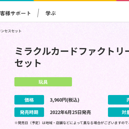
お客様サポート
学ぶ
リンセスセット
ミラクルカードファクトリ
セット
玩具
価格
3,960
円(税込)
発売時期
2022
年
6
月
25
日
発売
対
※発売日（予定）は地域・店舗などによって異なる場合がございますので