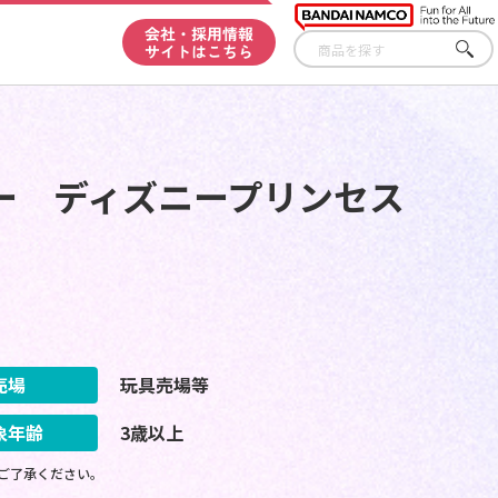
会社・採用情報
サイトはこちら
さが
す
ー ディズニープリンセス
売場
玩具売場等
象年齢
3歳以上
ご了承ください。