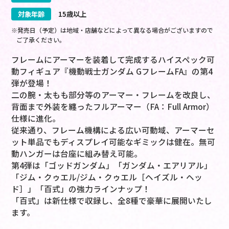
対象年齢
15歳以上
※発売日（予定）は地域・店舗などによって異なる場合がございますので
ご了承ください。
フレームにアーマーを装着して完成するハイスペック可
動フィギュア『機動戦士ガンダム GフレームFA』の第4
弾が登場！
二の腕・太もも部分等のアーマー・フレームを改良し、
背面まで外装を纏ったフルアーマー（FA：Full Armor）
仕様に進化。
従来通り、フレーム機構による広い可動域、アーマーセ
ット単品でもディスプレイ可能なギミックは健在。無可
動ハンガーは台座に組み替え可能。
第4弾は「ゴッドガンダム」「ガンダム・エアリアル」
「ジム・クゥエル/ジム・クゥエル［ヘイズル・ヘッ
ド］」「百式」の強力ラインナップ！
「百式」は新仕様で収録し、全8種で豪華に展開いたし
ます。