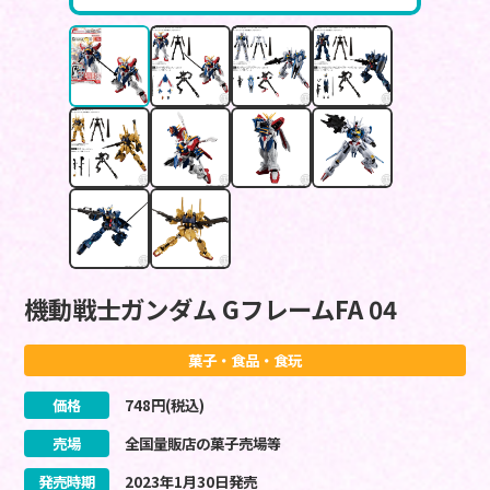
機動戦士ガンダム GフレームFA 04
菓子・食品・食玩
価格
748
円(税込)
売場
全国量販店の菓子売場等
発売時期
2023
年
1
月
30
日
発売