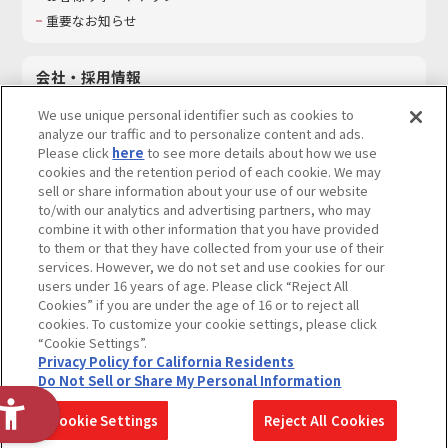
重要なお知らせ
会社・採用情報
会社情報
We use unique personal identifier such as cookies to
採用情報
analyze our traffic and to personalize content and ads.
Please click
here
to see more details about how we use
サステナビリティ
cookies and the retention period of each cookie. We may
お問い合わせ
sell or share information about your use of our website
to/with our analytics and advertising partners, who may
combine it with other information that you have provided
to them or that they have collected from your use of their
services. However, we do not set and use cookies for our
ウェブサイトご利用条件
ソーシャルメディアポリシー
users under 16 years of age. Please click “Reject All
個人情報及び特定個人情報等の取り扱いに関する保護方針
Cookies” if you are under the age of 16 or to reject all
cookies. To customize your cookie settings, please click
Do Not Sell or Share My Personal Information
著作権・商標について
“Cookie Settings”.
Privacy Policy for California Residents
カスタマーハラスメントに対する基本的な対応方針
Do Not Sell or Share My Personal Information
コピーライト一覧を表示する
Cookie Settings
Reject All Cookies