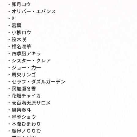
・卯月コウ
・オリバー・エバンス
・叶
・葛葉
・小柳ロウ
・笹木咲
・椎名唯華
・四季凪アキラ
・シスター・クレア
・ジョー・力一
・周央サンゴ
・セラフ・ダズルガーデン
・葉加瀬冬雪
・花畑チャイカ
・壱百満天原サロメ
・風楽奏斗
・星導ショウ
・本間ひまわり
・魔界ノりりむ