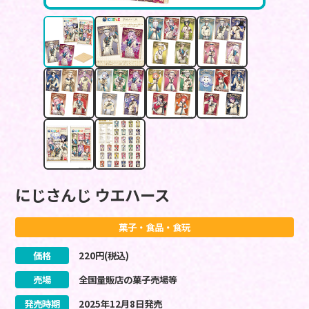
にじさんじ ウエハース
菓子・食品・食玩
価格
220
円(税込)
売場
全国量販店の菓子売場等
発売時期
2025
年
12
月
8
日
発売