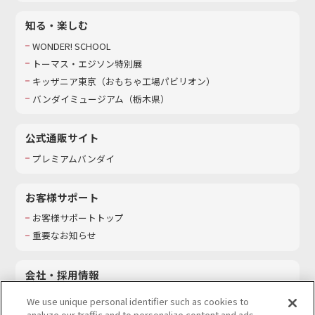
知る・楽しむ
WONDER! SCHOOL
トーマス・エジソン特別展
キッザニア東京（おもちゃ工場パビリオン）​
バンダイミュージアム（栃木県）
公式通販サイト
プレミアムバンダイ
お客様サポート
お客様サポートトップ
重要なお知らせ
会社・採用情報
会社情報
We use unique personal identifier such as cookies to
採用情報
analyze our traffic and to personalize content and ads.