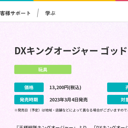
お客様サポート
学ぶ
DXキングオージャー ゴッ
玩具
価格
13,200
円(税込)
発売時期
2023
年
3
月
4
日
発売
対
※発売日（予定）は地域・店舗などによって異なる場合がございますので
『王様戦隊キングオージャー』より、「DXキングオー