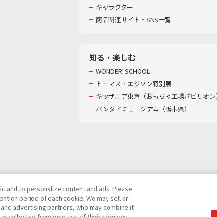
キャラクター
商品関連サイト・SNS一覧
知る・楽しむ
WONDER! SCHOOL
トーマス・エジソン特別展
キッザニア東京（おもちゃ工場パビリオン）
バンダイミュージアム（栃木県）
fic and to personalize content and ads. Please
ntion period of each cookie. We may sell or
び特定個人情報等の取り扱いに関する保護方針
s and advertising partners, who may combine it
ve collected from your use of their services.
て
カスタマーハラスメントに対する基本的な対応方針