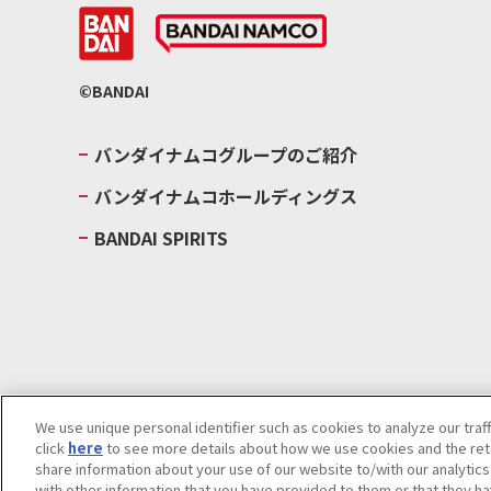
©BANDAI
バンダイナムコグループのご紹介
バンダイナムコホールディングス
BANDAI SPIRITS
We use unique personal identifier such as cookies to analyze our traf
click
here
to see more details about how we use cookies and the rete
ウェブサイトご利用条件
ソーシャルメディアポリシー
個人情報及
share information about your use of our website to/with our analytic
with other information that you have provided to them or that they ha
Do Not Sell or Share My Personal Information
著作権・商標につい