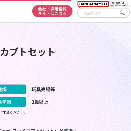
会社・採用情報
サイトはこちら
さが
す
ドカブトセット
売場
玩具売場等
象年齢
3歳以上
ご了承ください。
ジャー ゴッドカブトセット」が登場！