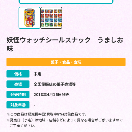
妖怪ウォッチシールスナック うましお
味
菓子・食品・食玩
価格
未定
売場
全国量販店の菓子売場等
発売時期
2018
年
4
月
16
日
発売
対象年齢
-
※この商品は軽減税率(消費税率8%)対象商品です。
※発売日（予定）は地域・店舗などによって異なる場合がございますので
ご了承ください。