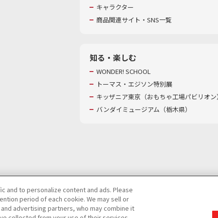
キャラクター
商品関連サイト・SNS一覧
知る・楽しむ
WONDER! SCHOOL
トーマス・エジソン特別展
キッザニア東京（おもちゃ工場パビリオン）
バンダイミュージアム（栃木県）
fic and to personalize content and ads. Please
ntion period of each cookie. We may sell or
び特定個人情報等の取り扱いに関する保護方針
s and advertising partners, who may combine it
ve collected from your use of their services.
て
カスタマーハラスメントに対する基本的な対応方針