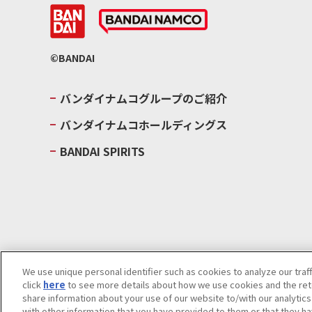
©BANDAI
バンダイナムコグループのご紹介
バンダイナムコホールディングス
BANDAI SPIRITS
We use unique personal identifier such as cookies to analyze our traf
click
here
to see more details about how we use cookies and the rete
ウェブサイトご利用条件
ソーシャルメディアポリシー
個人情報及
share information about your use of our website to/with our analytic
with other information that you have provided to them or that they ha
Do Not Sell or Share My Personal Information
著作権・商標につい