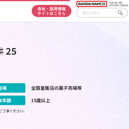
会社・採用情報
サイトはこちら
さが
す
♯25
売場
全国量販店の菓子売場等
象年齢
15歳以上
ご了承ください。