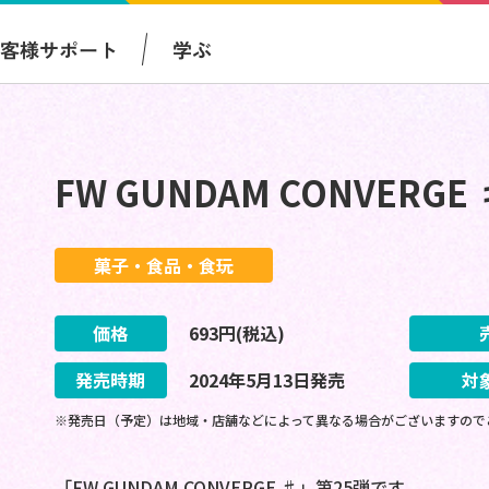
お客様サポート
学ぶ
FW GUNDAM CONVERGE 
菓子・食品・食玩
価格
693
円(税込)
発売時期
2024
年
5
月
13
日
発売
対
※発売日（予定）は地域・店舗などによって異なる場合がございますので
「FW GUNDAM CONVERGE ♯」第25弾です。