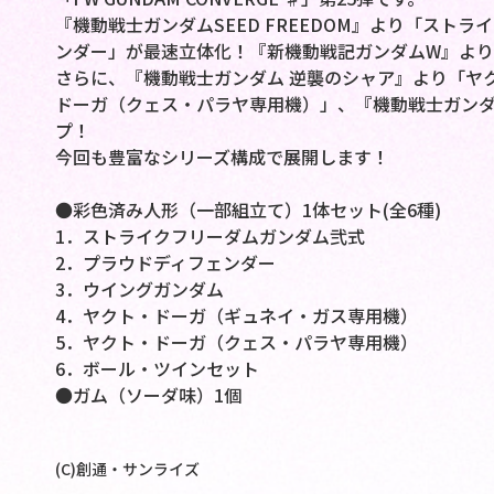
『機動戦士ガンダムSEED FREEDOM』より「スト
ンダー」が最速立体化！『新機動戦記ガンダムW』よ
さらに、『機動戦士ガンダム 逆襲のシャア』より「ヤ
ドーガ（クェス・パラヤ専用機）」、『機動戦士ガン
プ！
今回も豊富なシリーズ構成で展開します！
●彩色済み人形（一部組立て）1体セット(全6種)
1．ストライクフリーダムガンダム弐式
2．プラウドディフェンダー
3．ウイングガンダム
4．ヤクト・ドーガ（ギュネイ・ガス専用機）
5．ヤクト・ドーガ（クェス・パラヤ専用機）
6．ボール・ツインセット
●ガム（ソーダ味）1個
(C)創通・サンライズ