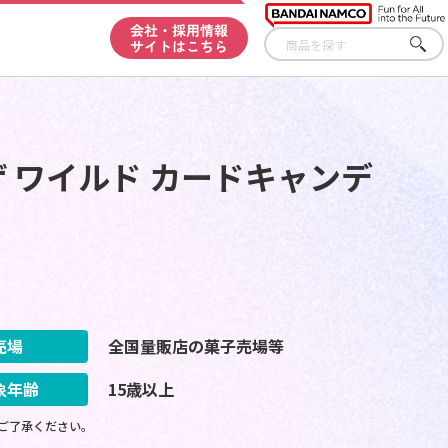
会社・採用情報
サイトはこちら
さが
す
ザ ワイルド カードキャンデ
売場
全国量販店の菓子売場等
象年齢
15歳以上
ご了承ください。