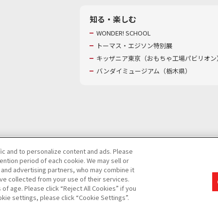
知る・楽しむ
WONDER! SCHOOL
トーマス・エジソン特別展
キッザニア東京（おもちゃ工場パビリオン）
バンダイミュージアム（栃木県）
fic and to personalize content and ads. Please
ntion period of each cookie. We may sell or
び特定個人情報等の取り扱いに関する保護方針
s and advertising partners, who may combine it
ve collected from your use of their services.
て
カスタマーハラスメントに対する基本的な対応方針
f age. Please click “Reject All Cookies” if you
okie settings, please click “Cookie Settings”.
コピーライト一覧を表示する