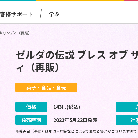
お客様サポート
学ぶ
ドキャンディ（再販）
ゼルダの伝説 ブレス オブ 
ィ（再販）
菓子・食品・食玩
価格
143
円(税込)
発売時期
2023
年
5
月
22
日
発売
対
※発売日（予定）は地域・店舗などによって異なる場合がございますので