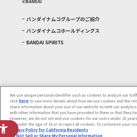
©BANDAI
バンダイナムコグループのご紹介
バンダイナムコホールディングス
BANDAI SPIRITS
We use unique personal identifier such as cookies to analyze our traf
click
here
to see more details about how we use cookies and the rete
ウェブサイトご利用条件
ソーシャルメディアポリシー
個人情報及
share information about your use of our website to/with our analytic
with other information that you have provided to them or that they ha
Do Not Sell or Share My Personal Information
著作権・商標につい
However, we do not set and use cookies for our users under 16 years o
are under the age of 16 or to reject all cookies. To customize your co
Privacy Policy for California Residents
Do Not Sell or Share My Personal Information