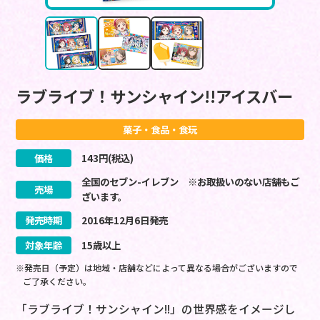
ラブライブ！サンシャイン!!アイスバー
菓子・食品・食玩
価格
143
円(税込)
全国のセブン-イレブン ※お取扱いのない店舗もご
売場
ざいます。
発売時期
2016
年
12
月
6
日
発売
対象年齢
15歳以上
※発売日（予定）は地域・店舗などによって異なる場合がございますので
ご了承ください。
「ラブライブ！サンシャイン!!」の世界感をイメージし