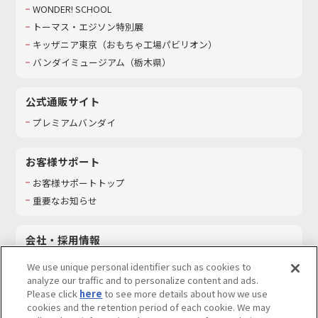
WONDER! SCHOOL
トーマス・エジソン特別展
キッザニア東京（おもちゃ工場パビリオン）​
バンダイミュージアム（栃木県）
公式通販サイト
プレミアムバンダイ
お客様サポート
お客様サポートトップ
重要なお知らせ
会社・採用情報
会社情報
We use unique personal identifier such as cookies to
採用情報
analyze our traffic and to personalize content and ads.
Please click
here
to see more details about how we use
サステナビリティ
cookies and the retention period of each cookie. We may
お問い合わせ