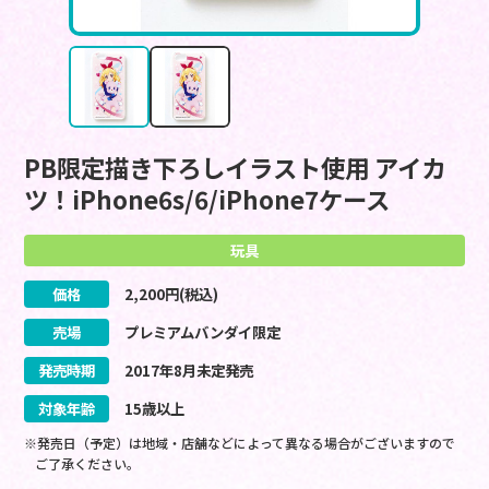
PB限定描き下ろしイラスト使用 アイカ
ツ！iPhone6s/6/iPhone7ケース
玩具
価格
2,200
円(税込)
売場
プレミアムバンダイ限定
発売時期
2017
年
8
月
未定
発売
対象年齢
15歳以上
※発売日（予定）は地域・店舗などによって異なる場合がございますので
ご了承ください。